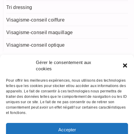
Tri dressing
Visagisme-conseil coiffure
Visagisme-conseil maquillage
Visagisme-conseil optique
Gérer le consentement aux
Méta
cookies
Pour offrir les meilleures expériences, nous utilisons des technologies
telles que les cookies pour stocker et/ou accéder aux informations des
Connexion
appareils. Le fait de consentir à ces technologies nous permettra de
traiter des données telles que le comportement de navigation ou les ID
uniques sur ce site. Le fait de ne pas consentir ou de retirer son
Flux des publications
consentement peut avoir un effet négatif sur certaines caractéristiques
et fonctions.
Flux des commentaires
Site de WordPress-FR
Accepter