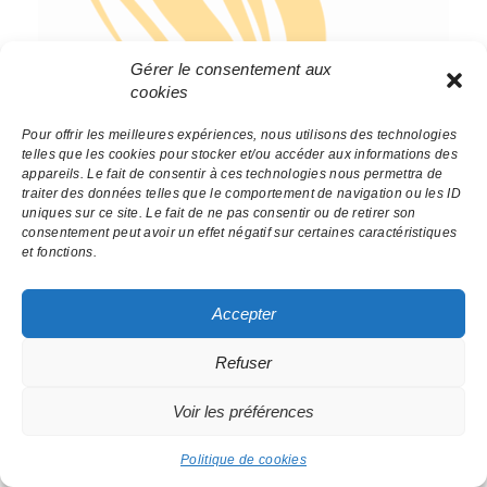
Gérer le consentement aux
cookies
Elodie, 42 ans
Pour offrir les meilleures expériences, nous utilisons des technologies
telles que les cookies pour stocker et/ou accéder aux informations des
appareils. Le fait de consentir à ces technologies nous permettra de
traiter des données telles que le comportement de navigation ou les ID
"Novembre une période déprimante... il fallait se
uniques sur ce site. Le fait de ne pas consentir ou de retirer son
consentement peut avoir un effet négatif sur certaines caractéristiques
remonter le moral et passer un après-midi entre
et fonctions.
copines et avec Florie ! Quel beau moment de
partage ! Ce fut une vraie bulle de douceur dans la
folie quotidienne. Outre le fait d'avoir appris plein
Accepter
de choses sur la colorimétrie, passer ce moment
avec Florie était juste superbe ! N'hésitez surtout
Refuser
pas à la contacter ;)"
Voir les préférences
Read More
Politique de cookies