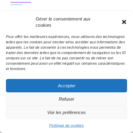
"Novembre une période déprimante... il fallait se
Gérer le consentement aux
remonter le moral et passer un après-midi entre
cookies
copines et avec Florie ! Quel beau moment de
partage ! Ce fut une vraie bulle de douceur dans la
Pour offrir les meilleures expériences, nous utilisons des technologies
telles que les cookies pour stocker et/ou accéder aux informations des
folie quotidienne. Outre le fait d'avoir appris plein
appareils. Le fait de consentir à ces technologies nous permettra de
de choses sur la colorimétrie, passer ce moment
traiter des données telles que le comportement de navigation ou les ID
avec Florie était juste superbe ! N'hésitez surtout
uniques sur ce site. Le fait de ne pas consentir ou de retirer son
pas à la contacter ;)"
consentement peut avoir un effet négatif sur certaines caractéristiques
et fonctions.
Read More
Accepter
Refuser
Voir les préférences
Politique de cookies